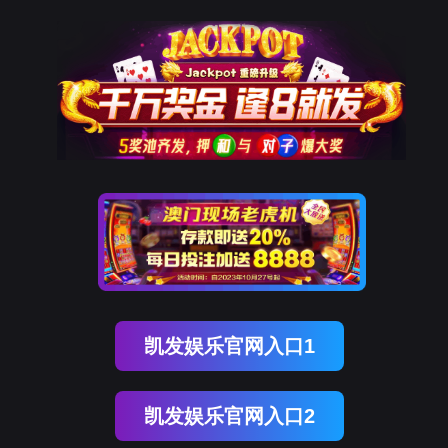
Koipay Koi
EN
新闻中心
NEWS
Koipay Koi
>
新闻中心
>
公司新闻
公司新闻
公司新闻
Nature 子刊合作文章！Koipay Koi